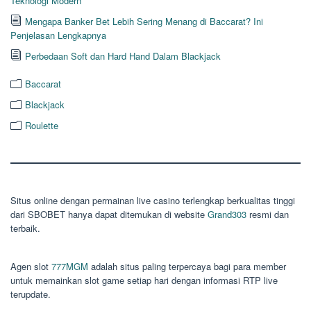
Teknologi Modern
Mengapa Banker Bet Lebih Sering Menang di Baccarat? Ini
Penjelasan Lengkapnya
Perbedaan Soft dan Hard Hand Dalam Blackjack
Baccarat
Blackjack
Roulette
Situs online dengan permainan live casino terlengkap berkualitas tinggi
dari SBOBET hanya dapat ditemukan di website
Grand303
resmi dan
terbaik.
Agen slot
777MGM
adalah situs paling terpercaya bagi para member
untuk memainkan slot game setiap hari dengan informasi RTP live
terupdate.