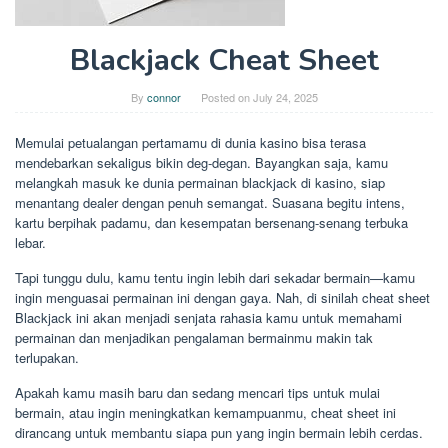
Blackjack Cheat Sheet
By
connor
Posted on
July 24, 2025
Memulai petualangan pertamamu di dunia kasino bisa terasa
mendebarkan sekaligus bikin deg-degan. Bayangkan saja, kamu
melangkah masuk ke dunia permainan blackjack di kasino, siap
menantang dealer dengan penuh semangat. Suasana begitu intens,
kartu berpihak padamu, dan kesempatan bersenang-senang terbuka
lebar.
Tapi tunggu dulu, kamu tentu ingin lebih dari sekadar bermain—kamu
ingin menguasai permainan ini dengan gaya. Nah, di sinilah cheat sheet
Blackjack ini akan menjadi senjata rahasia kamu untuk memahami
permainan dan menjadikan pengalaman bermainmu makin tak
terlupakan.
Apakah kamu masih baru dan sedang mencari tips untuk mulai
bermain, atau ingin meningkatkan kemampuanmu, cheat sheet ini
dirancang untuk membantu siapa pun yang ingin bermain lebih cerdas.