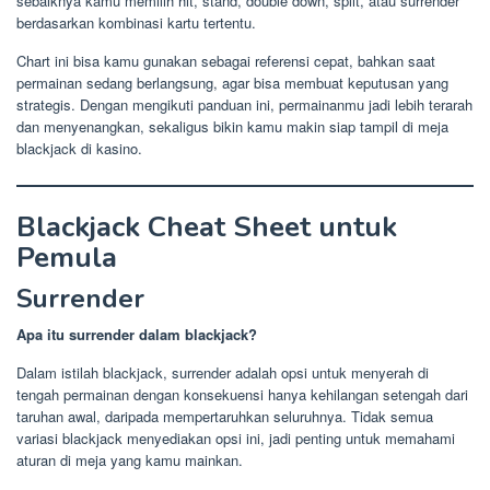
sebaiknya kamu memilih hit, stand, double down, split, atau surrender
berdasarkan kombinasi kartu tertentu.
Chart ini bisa kamu gunakan sebagai referensi cepat, bahkan saat
permainan sedang berlangsung, agar bisa membuat keputusan yang
strategis. Dengan mengikuti panduan ini, permainanmu jadi lebih terarah
dan menyenangkan, sekaligus bikin kamu makin siap tampil di meja
blackjack di kasino.
Blackjack Cheat Sheet untuk
Pemula
Surrender
Apa itu surrender dalam blackjack?
Dalam istilah blackjack, surrender adalah opsi untuk menyerah di
tengah permainan dengan konsekuensi hanya kehilangan setengah dari
taruhan awal, daripada mempertaruhkan seluruhnya. Tidak semua
variasi blackjack menyediakan opsi ini, jadi penting untuk memahami
aturan di meja yang kamu mainkan.