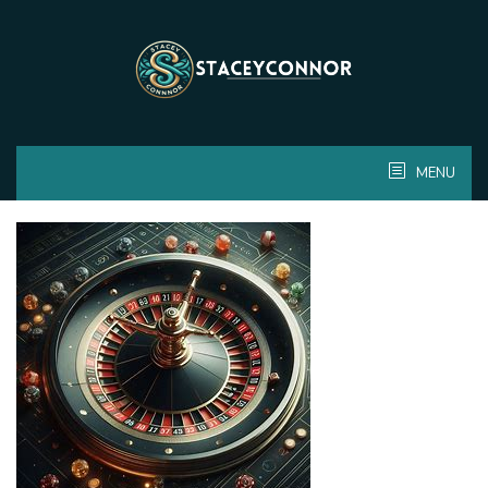
Skip
to
content
MENU