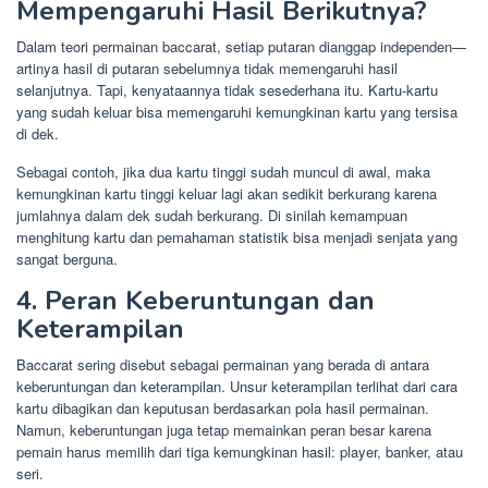
Mempengaruhi Hasil Berikutnya?
Dalam teori permainan baccarat, setiap putaran dianggap independen—
artinya hasil di putaran sebelumnya tidak memengaruhi hasil
selanjutnya. Tapi, kenyataannya tidak sesederhana itu. Kartu-kartu
yang sudah keluar bisa memengaruhi kemungkinan kartu yang tersisa
di dek.
Sebagai contoh, jika dua kartu tinggi sudah muncul di awal, maka
kemungkinan kartu tinggi keluar lagi akan sedikit berkurang karena
jumlahnya dalam dek sudah berkurang. Di sinilah kemampuan
menghitung kartu dan pemahaman statistik bisa menjadi senjata yang
sangat berguna.
4. Peran Keberuntungan dan
Keterampilan
Baccarat sering disebut sebagai permainan yang berada di antara
keberuntungan dan keterampilan. Unsur keterampilan terlihat dari cara
kartu dibagikan dan keputusan berdasarkan pola hasil permainan.
Namun, keberuntungan juga tetap memainkan peran besar karena
pemain harus memilih dari tiga kemungkinan hasil: player, banker, atau
seri.